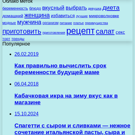
Облако меток
диета
вкусный
выбрать
беременность
блюдо
девушка
женщина
избавиться
домашний
микроволновке
лучшие
мужчина
модные
организм
питание
платье
преимущества
рецепт
салат
приготовить
секс
приготовления
торт
тренды
Популярное
26.02.2019
Как правильно вычислить срок
беременности будущей маме
06.04.2018
Кабачковая икра на зиму вкус как в
магазине
15.10.2024
Спагетти с сыром и сливками — нежное
сочетание итальянской пасты, сыра и