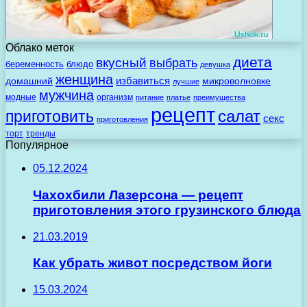
Облако меток
диета
вкусный
выбрать
беременность
блюдо
девушка
женщина
избавиться
домашний
микроволновке
лучшие
мужчина
модные
организм
питание
платье
преимущества
рецепт
салат
приготовить
секс
приготовления
торт
тренды
Популярное
05.12.2024
Чахохбили Лазерсона — рецепт
приготовления этого грузинского блюда
21.03.2019
Как убрать живот посредством йоги
15.03.2024