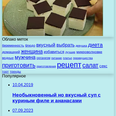
Облако меток
диета
вкусный
выбрать
беременность
блюдо
девушка
женщина
избавиться
домашний
микроволновке
лучшие
мужчина
модные
организм
питание
платье
преимущества
рецепт
салат
приготовить
секс
приготовления
торт
тренды
Популярное
10.04.2019
Необыкновенный но вкусный суп с
куриным филе и ананасами
07.09.2023