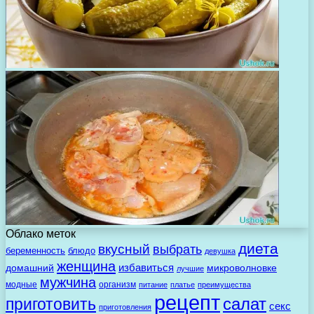
Облако меток
диета
вкусный
выбрать
беременность
блюдо
девушка
женщина
избавиться
домашний
микроволновке
лучшие
мужчина
модные
организм
питание
платье
преимущества
рецепт
салат
приготовить
секс
приготовления