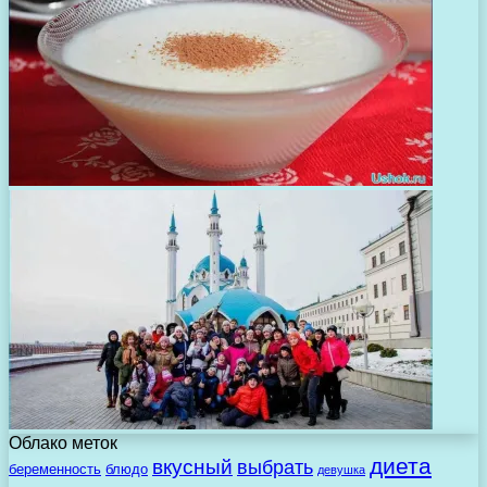
Облако меток
диета
вкусный
выбрать
беременность
блюдо
девушка