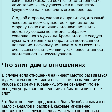
излишнюю гибкость и боиться ответственности,
дама теряет к нему уважение и в недалеком
будущем ее начинает злить его поведение.
С одной стороны, сперва ей нравиться, что юный
человек во всем слушает ее и принимает ее
сторону, но по окончании это начинает злить,
поскольку совсем не вяжется с образом
совершенного мужчины. Кроме этого не следует
думать, что женщине понравится неотёсанное
поведение, поскольку нет ничего, что может так
очень сильно злить женщину как невоспитанность,
неотесанность и некультурность.
Что злит дам в отношениях
В случае если отношения начинают быстро развиваться,
и дама всем своим видом показывает размещение и
любовь к своему избраннику, это не означает, что ее
всецело устраивает поведение любимого и ничего не
злит.
Чтобы отношения продолжали быть безоблачными и не
было скандалов и распрей, каковые мгновенно
появляются, в случае если дама чем-то недовольна,