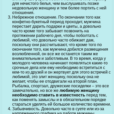
для нечистого белья, чем выслушивать позже
недовольную женщину и тем более портить с ней
отношения.
Небрежное отношение. По окончании того как
конфетно-букетный период проходит, мужчина
перестает дарить подарки и цветы, а довольно
часто кроме того забывает позвонить на
протяжении рабочего дня, чтобы поболтать с
любимой, что довольно часто обижает дам,
поскольку они рассчитывают, что кроме того по
окончании того, как мужчина добился размещения
возлюбленной, он все же останется таким же
внимательным и заботливым. В то время, когда у
молодого человека начинают появляться какие-то
срочные дела или ему необходимо встретиться с
кем-то из друзей и он жертвует для этого встречей с
любимой, это злит женщину, поскольку она не
желает, чтобы ее отодвигали на второй план.
Рыбалка, спортзал, дружеские посиделки – это все
замечательно, но все же
любимую женщину
необходимо ставить в известность
перед тем,
как поменять замыслы и в обязательном порядке
стараться уделять ей большое количество времени.
Забывчивость. Довольно часто в суете или из-за
напряженного графика на работе мужчины