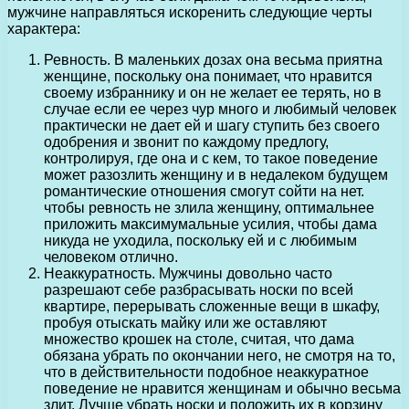
мужчине направляться искоренить следующие черты
характера:
Ревность. В маленьких дозах она весьма приятна
женщине, поскольку она понимает, что нравится
своему избраннику и он не желает ее терять, но в
случае если ее через чур много и любимый человек
практически не дает ей и шагу ступить без своего
одобрения и звонит по каждому предлогу,
контролируя, где она и с кем, то такое поведение
может разозлить женщину и в недалеком будущем
романтические отношения смогут сойти на нет.
чтобы ревность не злила женщину, оптимальнее
приложить максимумальные усилия, чтобы дама
никуда не уходила, поскольку ей и с любимым
человеком отлично.
Неаккуратность. Мужчины довольно часто
разрешают себе разбрасывать носки по всей
квартире, перерывать сложенные вещи в шкафу,
пробуя отыскать майку или же оставляют
множество крошек на столе, считая, что дама
обязана убрать по окончании него, не смотря на то,
что в действительности подобное неаккуратное
поведение не нравится женщинам и обычно весьма
злит. Лучше убрать носки и положить их в корзину