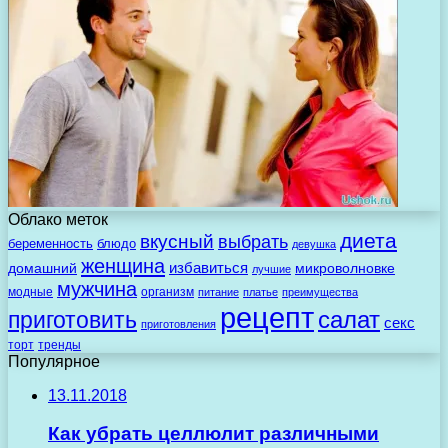
Облако меток
диета
вкусный
выбрать
беременность
блюдо
девушка
женщина
избавиться
домашний
микроволновке
лучшие
мужчина
модные
организм
питание
платье
преимущества
рецепт
салат
приготовить
секс
приготовления
торт
тренды
Популярное
13.11.2018
Как убрать целлюлит различными