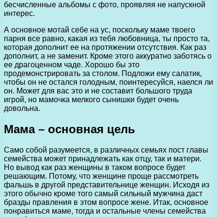
бесчисленные альбомы с фото, проявляя не напускной
интерес.
А основное мотай себе на ус, поскольку маме твоего
парня все равно, какая из тебя любовница, ты просто та,
которая дополнит ее на протяжении отсутствия. Как раз
дополнит, а не заменит. Кроме этого аккуратно заботясь о
ее драгоценном чаде. Хорошо бы это
продемонстрировать за столом. Подложи ему салатик,
чтобы он не остался голодным, поинтересуйся, наелся ли
он. Может для вас это и не составит большого труда
игрой, но мамочка мелкого сынишки будет очень
довольна.
Мама – основная цель
Само собой разумеется, в различных семьях пост главы
семейства может принадлежать как отцу, так и матери.
Но вывод как раз женщины в таком вопросе будет
решающим. Потому, что женщине проще рассмотреть
фальшь в другой представительнице женщин. Исходя из
этого обычно кроме того самый сильный мужчина даст
бразды правления в этом вопросе жене. Итак, основное
понравиться маме, тогда и остальные члены семейства