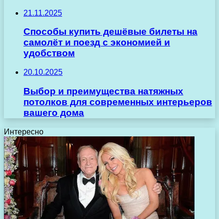
21.11.2025
Способы купить дешёвые билеты на
самолёт и поезд с экономией и
удобством
20.10.2025
Выбор и преимущества натяжных
потолков для современных интерьеров
вашего дома
Интересно