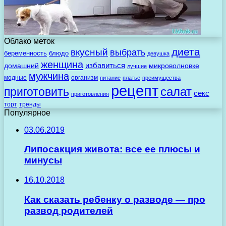
Облако меток
диета
вкусный
выбрать
беременность
блюдо
девушка
женщина
избавиться
домашний
микроволновке
лучшие
мужчина
модные
организм
питание
платье
преимущества
рецепт
салат
приготовить
секс
приготовления
торт
тренды
Популярное
03.06.2019
Липосакция живота: все ее плюсы и
минусы
16.10.2018
Как сказать ребенку о разводе — про
развод родителей