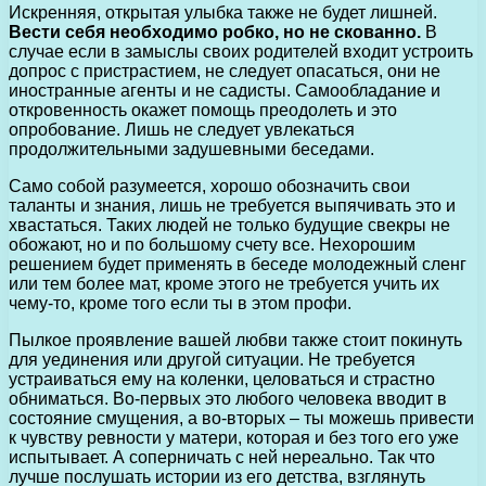
Искренняя, открытая улыбка также не будет лишней.
Вести себя необходимо робко, но не скованно.
В
случае если в замыслы своих родителей входит устроить
допрос с пристрастием, не следует опасаться, они не
иностранные агенты и не садисты. Самообладание и
откровенность окажет помощь преодолеть и это
опробование. Лишь не следует увлекаться
продолжительными задушевными беседами.
Само собой разумеется, хорошо обозначить свои
таланты и знания, лишь не требуется выпячивать это и
хвастаться. Таких людей не только будущие свекры не
обожают, но и по большому счету все. Нехорошим
решением будет применять в беседе молодежный сленг
или тем более мат, кроме этого не требуется учить их
чему-то, кроме того если ты в этом профи.
Пылкое проявление вашей любви также стоит покинуть
для уединения или другой ситуации. Не требуется
устраиваться ему на коленки, целоваться и страстно
обниматься. Во-первых это любого человека вводит в
состояние смущения, а во-вторых – ты можешь привести
к чувству ревности у матери, которая и без того его уже
испытывает. А соперничать с ней нереально. Так что
лучше послушать истории из его детства, взглянуть