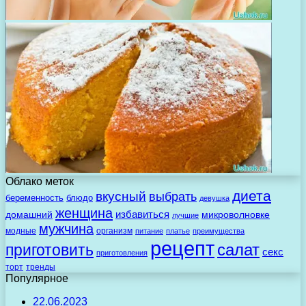
Облако меток
диета
вкусный
выбрать
беременность
блюдо
девушка
женщина
избавиться
домашний
микроволновке
лучшие
мужчина
модные
организм
питание
платье
преимущества
рецепт
салат
приготовить
секс
приготовления
торт
тренды
Популярное
22.06.2023