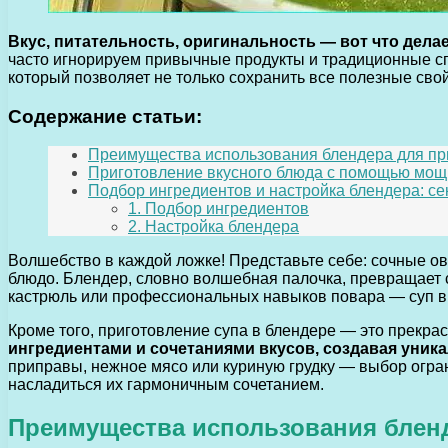
Вкус, питательность, оригинальность — вот что дел
часто игнорируем привычные продукты и традиционные сп
который позволяет не только сохранить все полезные сво
Содержание статьи:
Преимущества использования блендера для пр
Приготовление вкусного блюда с помощью мощн
Подбор ингредиентов и настройка блендера: сек
1. Подбор ингредиентов
2. Настройка блендера
Волшебство в каждой ложке! Представьте себе: сочные о
блюдо. Блендер, словно волшебная палочка, превращает сы
кастрюль или профессиональных навыков повара — суп в
Кроме того, приготовление супа в блендере — это прекр
ингредиентами и сочетаниями вкусов, создавая уника
приправы, нежное мясо или куриную грудку — выбор огран
насладиться их гармоничным сочетанием.
Преимущества использования бленд