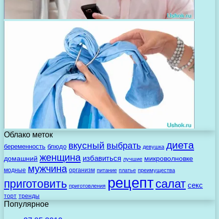
Облако меток
диета
вкусный
выбрать
беременность
блюдо
девушка
женщина
избавиться
домашний
микроволновке
лучшие
мужчина
модные
организм
питание
платье
преимущества
рецепт
салат
приготовить
секс
приготовления
торт
тренды
Популярное