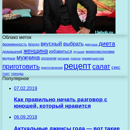
Облако меток
диета
вкусный
выбрать
беременность
блюдо
девушка
женщина
избавиться
домашний
микроволновке
лучшие
мужчина
модные
организм
питание
платье
преимущества
рецепт
салат
приготовить
секс
приготовления
торт
тренды
Популярное
07.02.2019
Как правильно начать разговор с
юношей, который нравится
06.09.2018
Актуальные джинсы года — вот такие