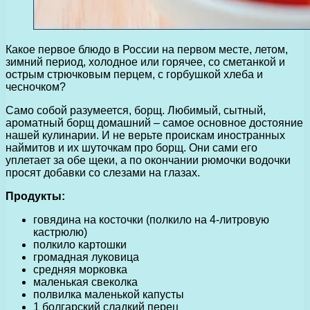
Какое первое блюдо в России на первом месте, летом,
зимний период, холодное или горячее, со сметанкой и
острым стрючковым перцем, с горбушкой хлеба и
чесночком?
Само собой разумеется, борщ. Любимый, сытный,
ароматный борщ домашний – самое основное достояние
нашей кулинарии. И не верьте проискам иностранных
наймитов и их шуточкам про борщ. Они сами его
уплетает за обе щеки, а по окончании рюмочки водочки
просят добавки со слезами на глазах.
Продукты:
говядина на косточки (полкило на 4-литровую
кастрюлю)
полкило картошки
громадная луковица
средняя морковка
маленькая свеколка
полвилка маленькой капусты
1 болгарский сладкий перец