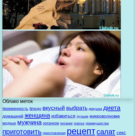
Облако меток
диета
вкусный
выбрать
беременность
блюдо
девушка
женщина
избавиться
домашний
микроволновке
лучшие
мужчина
модные
организм
питание
платье
преимущества
рецепт
салат
приготовить
секс
приготовления