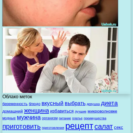
Облако меток
диета
вкусный
выбрать
беременность
блюдо
девушка
женщина
избавиться
домашний
микроволновке
лучшие
мужчина
модные
организм
питание
платье
преимущества
рецепт
салат
приготовить
секс
приготовления