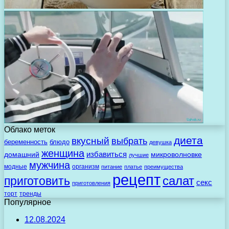
Облако меток
диета
вкусный
выбрать
беременность
блюдо
девушка
женщина
избавиться
домашний
микроволновке
лучшие
мужчина
модные
организм
питание
платье
преимущества
рецепт
салат
приготовить
секс
приготовления
торт
тренды
Популярное
12.08.2024