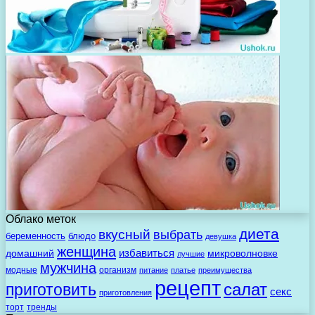
Облако меток
диета
вкусный
выбрать
беременность
блюдо
девушка
женщина
избавиться
домашний
микроволновке
лучшие
мужчина
модные
организм
питание
платье
преимущества
рецепт
салат
приготовить
секс
приготовления
торт
тренды