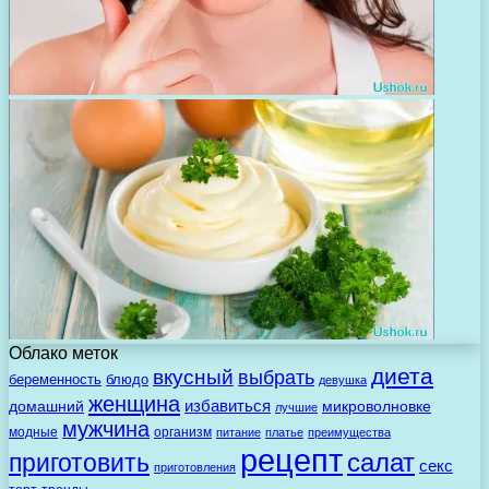
Облако меток
диета
вкусный
выбрать
беременность
блюдо
девушка
женщина
избавиться
домашний
микроволновке
лучшие
мужчина
модные
организм
питание
платье
преимущества
рецепт
салат
приготовить
секс
приготовления