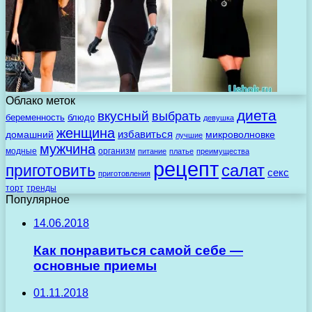
Облако меток
диета
вкусный
выбрать
беременность
блюдо
девушка
женщина
избавиться
домашний
микроволновке
лучшие
мужчина
модные
организм
питание
платье
преимущества
рецепт
салат
приготовить
секс
приготовления
торт
тренды
Популярное
14.06.2018
Как понравиться самой себе —
основные приемы
01.11.2018