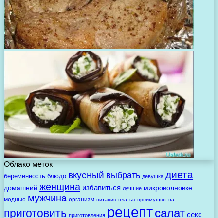
Облако меток
диета
вкусный
выбрать
беременность
блюдо
девушка
женщина
избавиться
домашний
микроволновке
лучшие
мужчина
модные
организм
питание
платье
преимущества
рецепт
салат
приготовить
секс
приготовления