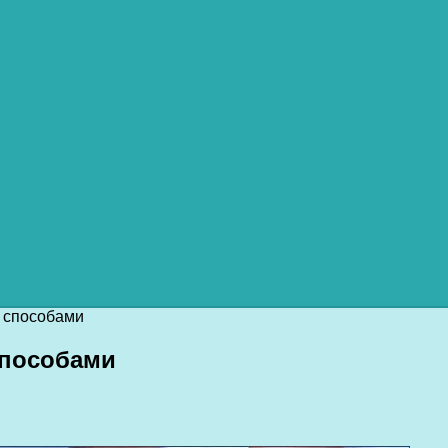
 способами
способами