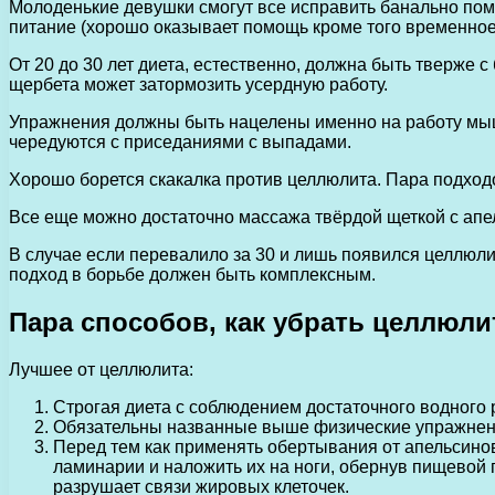
Молоденькие девушки смогут все исправить банально поме
питание (хорошо оказывает помощь кроме того временное 
От 20 до 30 лет диета, естественно, должна быть тверже 
щербета может затормозить усердную работу.
Упражнения должны быть нацелены именно на работу мышц
чередуются с приседаниями с выпадами.
Хорошо борется скакалка против целлюлита. Пара подходов
Все еще можно достаточно массажа твёрдой щеткой с ап
В случае если перевалило за 30 и лишь появился целлюлит
подход в борьбе должен быть комплексным.
Пара способов, как убрать целлюли
Лучшее от целлюлита:
Строгая диета с соблюдением достаточного водного 
Обязательны названные выше физические упражнен
Перед тем как применять обертывания от апельсино
ламинарии и наложить их на ноги, обернув пищевой 
разрушает связи жировых клеточек.