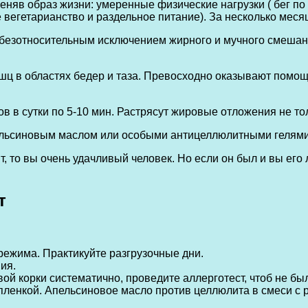
няв образ жизни: умеренные физические нагрузки ( бег по 
вегетарианство и раздельное питание). За несколько меся
с безотносительным исключением жирного и мучного смешанн
 в областях бедер и таза. Превосходно оказывают помощь
 в сутки по 5-10 мин. Растрясут жировые отложения не тол
ельсиновым маслом или особыми антицеллюлитными гелями
, то вы очень удачливый человек. Но если он был и вы его
т
режима. Практикуйте разгрузочные дни.
ия.
вой корки систематично, проведите аллерготест, чтоб не 
пленкой. Апельсиновое масло против целлюлита в смеси с 