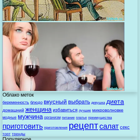
Облако меток
диета
вкусный
выбрать
беременность
блюдо
девушка
женщина
избавиться
домашний
микроволновке
лучшие
мужчина
модные
организм
питание
платье
преимущества
рецепт
салат
приготовить
секс
приготовления
торт
тренды
Популярное