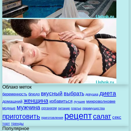
Облако меток
диета
вкусный
выбрать
беременность
блюдо
девушка
женщина
избавиться
домашний
микроволновке
лучшие
мужчина
модные
организм
питание
платье
преимущества
рецепт
салат
приготовить
секс
приготовления
торт
тренды
Популярное