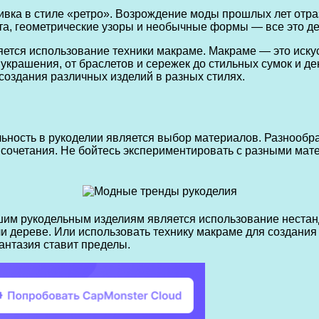
ка в стиле «ретро». Возрождение моды прошлых лет отраз
вета, геометрические узоры и необычные формы — все это д
ется использование техники макраме. Макраме — это искус
крашения, от браслетов и сережек до стильных сумок и д
создания различных изделий в разных стилях.
ность в рукоделии является выбор материалов. Разнообрази
 сочетания. Не бойтесь экспериментировать с разными мат
шим рукодельным изделиям является использование нестан
или дереве. Или использовать технику макраме для создан
антазия ставит пределы.