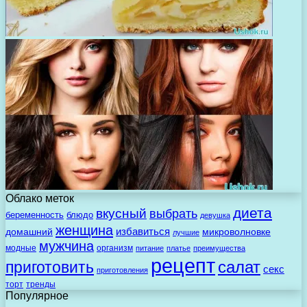
Облако меток
диета
вкусный
выбрать
беременность
блюдо
девушка
женщина
избавиться
домашний
микроволновке
лучшие
мужчина
модные
организм
питание
платье
преимущества
рецепт
салат
приготовить
секс
приготовления
торт
тренды
Популярное