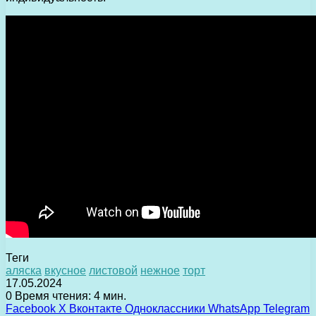
Теги
аляска
вкусное
листовой
нежное
торт
17.05.2024
0
Время чтения: 4 мин.
Facebook
X
Вконтакте
Одноклассники
WhatsApp
Telegram