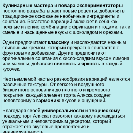
Кулинарные мастера
и
повара-экспериментаторы
постоянно разрабатывают новые рецепты, добавляя в
традиционное основание необычные ингредиенты и
сочетания. Богатство вариаций включает в себя как
нежные и легкие комбинации с фруктами и ягодами, так и
смелые и насыщенные вкусы с шоколадом и орехами.
Одни предпочитают
классику
и наслаждаются нежным
сливочным кремом, который прекрасно сочетается с
фруктовыми добавками. Другие предпочитают
оригинальные сочетания с кисло-сладким вкусом лимона
или малины, добавляя
свежесть
и
яркость
в каждый
кусочек.
Неотъемлемой частью разнообразия вариаций являются
различные текстуры. От легкого и воздушного
бисквитного основания до плотного и кремового
покрытия, каждый элемент торта Аляска создает
неповторимую
гармонию
вкусов и ощущений.
Благодаря своей
универсальности
и
творческому
подходу, торт Аляска позволяет каждому наслаждаться
уникальным и неповторимым десертом, который
отражает его вкусовые предпочтения и
индивидуальность.