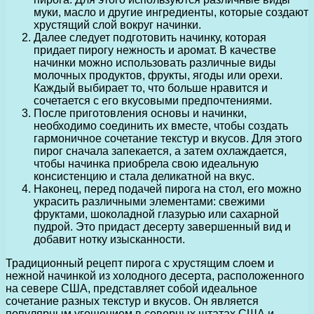
муки, масло и другие ингредиенты, которые создают
хрустящий слой вокруг начинки.
Далее следует подготовить начинку, которая
придает пирогу нежность и аромат. В качестве
начинки можно использовать различные виды
молочных продуктов, фрукты, ягоды или орехи.
Каждый выбирает то, что больше нравится и
сочетается с его вкусовыми предпочтениями.
После приготовления основы и начинки,
необходимо соединить их вместе, чтобы создать
гармоничное сочетание текстур и вкусов. Для этого
пирог сначала запекается, а затем охлаждается,
чтобы начинка приобрела свою идеальную
консистенцию и стала деликатной на вкус.
Наконец, перед подачей пирога на стол, его можно
украсить различными элементами: свежими
фруктами, шоколадной глазурью или сахарной
пудрой. Это придаст десерту завершенный вид и
добавит нотку изысканности.
Традиционный рецепт пирога с хрустящим слоем и
нежной начинкой из холодного десерта, расположенного
на севере США, представляет собой идеальное
сочетание разных текстур и вкусов. Он является
популярным угощением в северных штатах США и