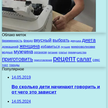
Облако меток
диета
вкусный
выбрать
беременность
блюдо
девушка
женщина
избавиться
домашний
микроволновке
лучшие
мужчина
модные
организм
питание
платье
преимущества
рецепт
салат
приготовить
секс
приготовления
торт
тренды
Популярное
14.05.2019
Во сколько дети начинают говорить и
от чего это зависит
14.05.2024