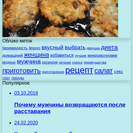
Облако меток
диета
вкусный
выбрать
беременность
блюдо
девушка
женщина
избавиться
домашний
микроволновке
лучшие
мужчина
модные
организм
питание
платье
преимущества
рецепт
салат
приготовить
секс
приготовления
торт
тренды
Популярное
03.10.2018
Почему мужчины возвращаются после
расставания
24.02.2020