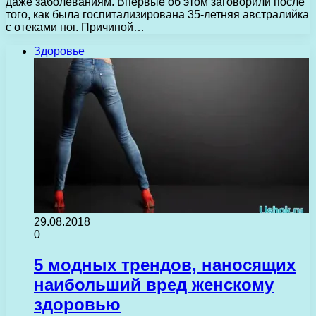
даже заболеваниям. Впервые об этом заговорили после
того, как была госпитализирована 35-летняя австралийка
с отеками ног. Причиной…
Здоровье
29.08.2018
0
5 модных трендов, наносящих
наибольший вред женскому
здоровью