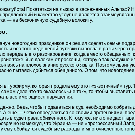
Пожалуйста! Покататься на лыжах в заснеженных Альпах? Н
тво предложений и качество услуг не является взаимоувяза
ска — на бесконечную судебную волокиту.
ро.
анун новогодних праздников он решил сделать семье подар
ость и без того недешевой путевки выросла в разы через 
о передать его разочарование, когда вместо обещанных п
вис тоже был далеким от роскоши, которую так радужно из
сылаясь на плохое знание русского языка. Поэтому львину
асно пытаясь добиться обещанного. О том, что новогоднее
 в турфирму, которая продала ему этот «экзотичный» тур.
в самом деле что-то оказалось «не так», то чтобы выставит
овать все имеющиеся нарушения.
ежно. Ведь, чтобы подаваться в суд, необходимо собрать д
к. А еще — четко определиться со своими претензиями, пр
ть в суде права обиженного. К тому же, никто не даст гара
озрачно намекнул, что Украина — не «прогрессивный Запад
мму ему обойдутся судебные расходы и многочисленные гон