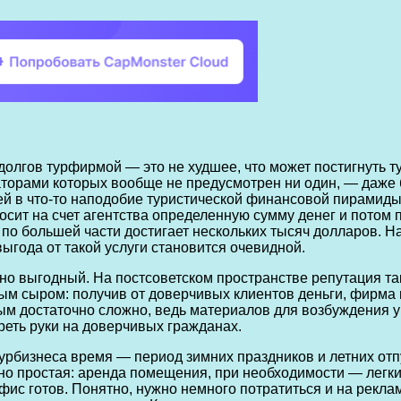
лгов турфирмой — это не худшее, что может постигнуть т
торами которых вообще не предусмотрен ни один, — даже 
ей в что-то наподобие туристической финансовой пирамиды
осит на счет агентства определенную сумму денег и потом 
и по большей части достигает нескольких тысяч долларов. Н
выгода от такой услуги становится очевидной.
о выгодный. На постсоветском пространстве репутация та
 сыром: получив от доверчивых клиентов деньги, фирма и
 достаточно сложно, ведь материалов для возбуждения угол
реть руки на доверчивых гражданах.
урбизнеса время — период зимних праздников и летних от
чно простая: аренда помещения, при необходимости — легки
ис готов. Понятно, нужно немного потратиться и на реклам