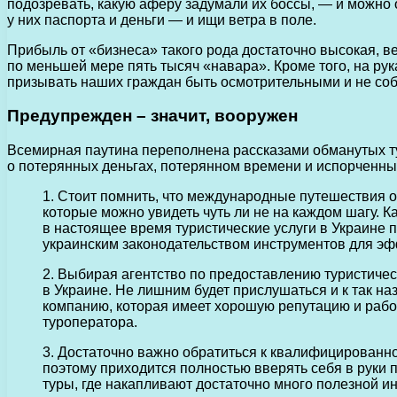
подозревать, какую аферу задумали их боссы, — и можн
у них паспорта и деньги — и ищи ветра в поле.
Прибыль от «бизнеса» такого рода достаточно высокая, 
по меньшей мере пять тысяч «навара». Кроме того, на рук
призывать наших граждан быть осмотрительными и не со
Предупрежден – значит, вооружен
Всемирная паутина переполнена рассказами обманутых тур
о потерянных деньгах, потерянном времени и испорченных
1. Стоит помнить, что международные путешествия 
которые можно увидеть чуть ли не на каждом шагу. 
в настоящее время туристические услуги в Украине 
украинским законодательством инструментов для эфф
2. Выбирая агентство по предоставлению туристическ
в Украине. Не лишним будет прислушаться и к так н
компанию, которая имеет хорошую репутацию и работ
туроператора.
3. Достаточно важно обратиться к квалифицированно
поэтому приходится полностью вверять себя в руки
туры, где накапливают достаточно много полезной и