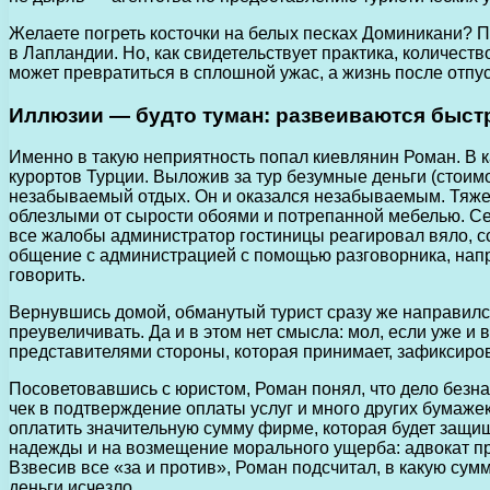
Желаете погреть косточки на белых песках Доминикани? 
в Лапландии. Но, как свидетельствует практика, количес
может превратиться в сплошной ужас, а жизнь после отпу
Иллюзии — будто туман: развеиваются быст
Именно в такую неприятность попал киевлянин Роман. В к
курортов Турции. Выложив за тур безумные деньги (стоим
незабываемый отдых. Он и оказался незабываемым. Тяжел
облезлыми от сырости обоями и потрепанной мебелью. Сер
все жалобы администратор гостиницы реагировал вяло, с
общение с администрацией с помощью разговорника, напр
говорить.
Вернувшись домой, обманутый турист сразу же направился
преувеличивать. Да и в этом нет смысла: мол, если уже и 
представителями стороны, которая принимает, зафиксир
Посоветовавшись с юристом, Роман понял, что дело безнад
чек в подтверждение оплаты услуг и много других бумаже
оплатить значительную сумму фирме, которая будет защища
надежды и на возмещение морального ущерба: адвокат пр
Взвесив все «за и против», Роман подсчитал, в какую су
деньги исчезло.