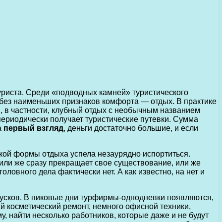
уриста. Среди «подводных камней» туристического
без наименьших признаков комфорта — отдых. В практике
, в частности, клубный отдых с необычным названием
периодически получает туристические путевки. Сумма
а
первый взгляд
, деньги достаточно большие, и если
кой формы отдыха успела незаурядно испортиться.
ли же сразу прекращает свое существование, или же
овного дела фактически нет. А как известно, на нет и
пусков. В пиковые дни турфирмы-однодневки появляются,
й косметический ремонт, немного офисной техники,
у, найти несколько работников, которые даже и не будут