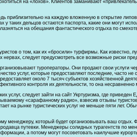
о охотиться на «лохов». Клиентов заманивают «привлекат
ведь приблизительно на каждую вложенную в открытие лип
ах у таких дельцов остаются паспорта, какие они могут исп
блазняться на обещания фантастического отдыха по смехо
истов о том, как их «бросили» турфирмы. Как известно, лу
 нервах, следует предусмотреть все возможные риски пред
организовывают туроператоры. Они продают свои услуги че
Качество услуг, которые предоставляют последние, часто н
предоставляет около 7 тысяч субъектов хозяйственной деят
ективного контроля их деятельности, то она несравненно 
их услуг, следует зайти на сайт Укртуризма, где приведен
азываемому «сарафанному радио», взвесив отзывы туристов
ает на рынке туристических услуг не меньше пяти лет. Об
му менеджеру, который будет организовывать ваш отдых. Фа
 продавца путевки. Менеджеры солидных турагентств по м
нформации, а потому могут посоветовать наилучшие курорт