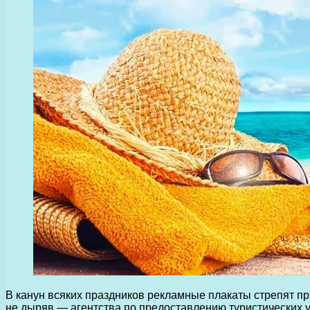
В канун всяких праздников рекламные плакаты стрепят п
не дыряв — агентства по предоставлению туристических у