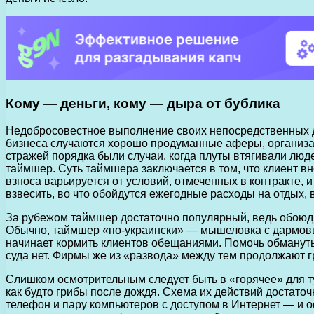
Кому — деньги, кому — дыра от бублика
Недобросовестное выполнение своих непосредственных до
бизнеса случаются хорошо продуманные аферы, организа
стражей порядка были случаи, когда плуты втягивали люд
таймшер. Суть таймшера заключается в том, что клиент вн
взноса варьируется от условий, отмеченных в контракте, 
взвесить, во что обойдутся ежегодные расходы на отдых, 
За рубежом таймшер достаточно популярный, ведь обоюдн
Обычно, таймшер «по-украински» — мышеловка с дармовым
начинает кормить клиентов обещаниями. Помочь обманутым
суда нет. Фирмы же из «развода» между тем продолжают г
Слишком осмотрительным следует быть в «горячее» для т
как будто грибы после дождя. Схема их действий достато
телефон и пару компьютеров с доступом в Интернет — и оф