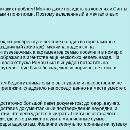
икаких проблем! Можно даже посидеть на коленях у Санты
нными понятиями. Поэтому взлелеянный в мечтах отдых
ок, и приобрел путешествие на один из горнолыжных
праздничный ажиотаж), мужчина надеялся на
ятизвездочных апартаментов семью поселили в номер с
ображали в агентстве еще несколько недель назад. На
ю долю отпуска Роман был вынужден потратить на
 путешествие было безнадежно испорчено, не стоит и
 Там беднягу внимательно выслушали и посоветовали не
ь претензии, следовало непосредственно на месте вместе с
остаточно большой пакет документов: договор, ваучер,
едоставив документальные подтверждения неурядиц, и
нтии, что дело удастся выиграть. Почти не оставалось
», где истец может отсудить миллионные суммы.
орары адвокатам. Желание вернуть потерянные на путевку