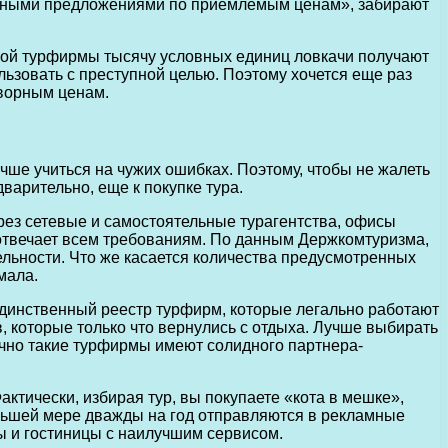
ельными предложениями по приемлемым ценам», забирают
овой турфирмы тысячу условных единиц ловкачи получают
ользовать с преступной целью. Поэтому хочется еще раз
творным ценам.
чше учиться на чужих ошибках. Поэтому, чтобы не жалеть
варительно, еще к покупке тура.
рез сетевые и самостоятельные турагентства, офисы
е отвечает всем требованиям. По данным Держкомтуризма,
ельности. Что же касается количества предусмотренных
мала.
 Единственный реестр турфирм, которые легально работают
, которые только что вернулись с отдыха. Лучше выбирать
ычно такие турфирмы имеют солидного партнера-
ктически, избирая тур, вы покупаете «кота в мешке»,
еньшей мере дважды на год отправляются в рекламные
ы и гостиницы с наилучшим сервисом.