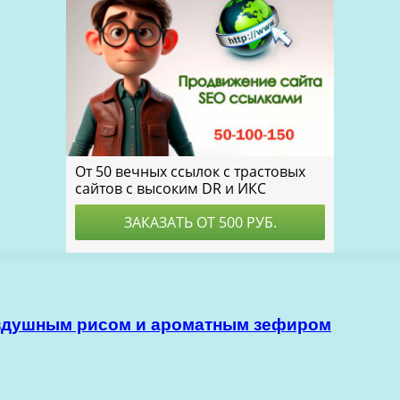
здушным рисом и ароматным зефиром