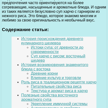
предпочтения часто ориентируются на более
согревающие, насыщенные и ароматные блюда. И одним
из таких является безусловно суп харчо с гарниром из
нежного риса. Это блюдо, которое знакомо многим и
любимо за свою оригинальность и необычный вкус.
Содержание статьи:
История происхождения древнего
кулинарного шедевра
Истоки супа: от древности до
современности
Суп харчо с рисом: восточный
шедевр
История возникновения знаменитого
блюда с востока
Древние корни
Влияние культур и торговли
Роль риса в традиционном рецепте харчо
Питательные свойства риса
Текстура и аромат риса в харчо
Полезные свойства восточного
ароматного супа
Укрепление иммунной системы