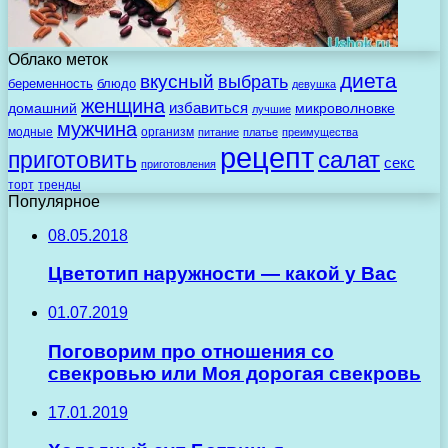
Облако меток
диета
вкусный
выбрать
беременность
блюдо
девушка
женщина
избавиться
домашний
микроволновке
лучшие
мужчина
модные
организм
питание
платье
преимущества
рецепт
салат
приготовить
секс
приготовления
торт
тренды
Популярное
08.05.2018
Цветотип наружности — какой у Вас
01.07.2019
Поговорим про отношения со
свекровью или Моя дорогая свекровь
17.01.2019