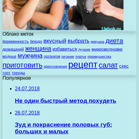
Облако меток
диета
вкусный
выбрать
беременность
блюдо
девушка
женщина
избавиться
домашний
микроволновке
лучшие
мужчина
модные
организм
питание
платье
преимущества
рецепт
салат
приготовить
секс
приготовления
торт
тренды
Популярное
24.07.2018
Не один быстрый метод похудеть
26.07.2018
Зуд и покраснение половых губ:
больших и малых