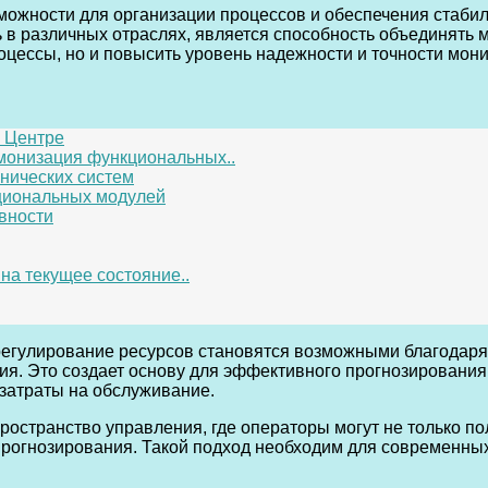
ожности для организации процессов и обеспечения стабил
 в различных отраслях, является способность объединять 
роцессы, но и повысить уровень надежности и точности мон
 Центре
рмонизация функциональных..
нических систем
циональных модулей
вности
на текущее состояние..
регулирование ресурсов становятся возможными благодар
я. Это создает основу для эффективного прогнозирования
затраты на обслуживание.
ространство управления, где операторы могут не только по
рогнозирования. Такой подход необходим для современных