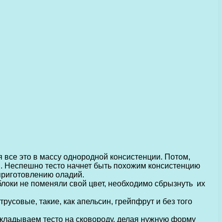
 все это в массу однородной консистенции. Потом,
м. Неспешно тесто начнет быть похожим консистенцию
 приготовлению оладий.
блоки не поменяли свой цвет, необходимо сбрызнуть их
русовые, такие, как апельсин, грейпфрут и без того
кладываем тесто на сковороду, делая нужную форму