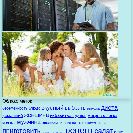
Облако меток
диета
вкусный
выбрать
беременность
блюдо
девушка
женщина
избавиться
домашний
микроволновке
лучшие
мужчина
модные
организм
питание
платье
преимущества
рецепт
салат
приготовить
секс
приготовления