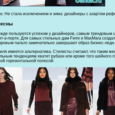
е. Не стала исключением и зима: дизайнеры с азартом ре
весны
 прежде пользуются успехом у дизайнеров, самым трендовым
ет-а-порте. Для самых стильных дам Ferre и MaxMara созда
ировым пальто замечательно завершают образ бизнес-леди.
иля имеется альтернатива. Стилисты считают, что таким ж
ьным тенденциям хватит рубахи или кроме того шейного пл
ой горизонтальной полосой.