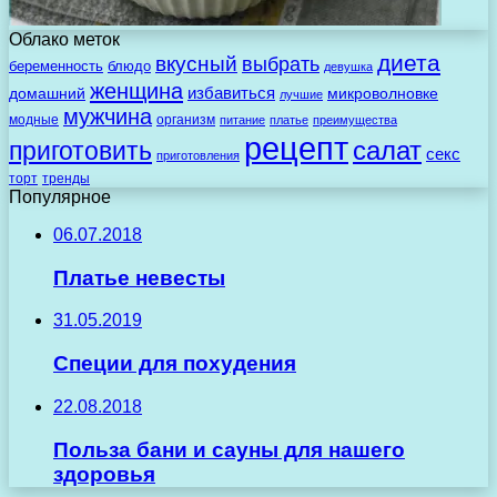
Облако меток
диета
вкусный
выбрать
беременность
блюдо
девушка
женщина
избавиться
домашний
микроволновке
лучшие
мужчина
модные
организм
питание
платье
преимущества
рецепт
салат
приготовить
секс
приготовления
торт
тренды
Популярное
06.07.2018
Платье невесты
31.05.2019
Специи для похудения
22.08.2018
Польза бани и сауны для нашего
здоровья