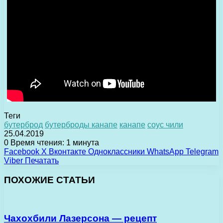
Теги
бутерброд
бутерброды канапе
канапе
соус чили
25.04.2019
0
Время чтения: 1 минута
Facebook
X
Вконтакте
Одноклассники
WhatsApp
Telegram
Viber
Печатать
ПОХОЖИЕ СТАТЬИ
Чахохбили Лазерсона — рецепт