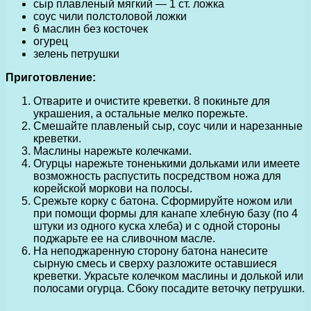
сыр плавленый мягкий — 1 ст. ложка
соус чили полстоловой ложки
6 маслин без косточек
огурец
зелень петрушки
Приготовление:
Отварите и очистите креветки. 8 покиньте для
украшения, а остальные мелко порежьте.
Смешайте плавленый сыр, соус чили и нарезанные
креветки.
Маслины нарежьте колечками.
Огурцы нарежьте тоненькими дольками или имеете
возможность распустить посредством ножа для
корейской моркови на полосы.
Срежьте корку с батона. Сформируйте ножом или
при помощи формы для канапе хлебную базу (по 4
штуки из одного куска хлеба) и с одной стороны
поджарьте ее на сливочном масле.
На неподжаренную сторону батона нанесите
сырную смесь и сверху разложите оставшиеся
креветки. Украсьте колечком маслины и долькой или
полосами огурца. Сбоку посадите веточку петрушки.