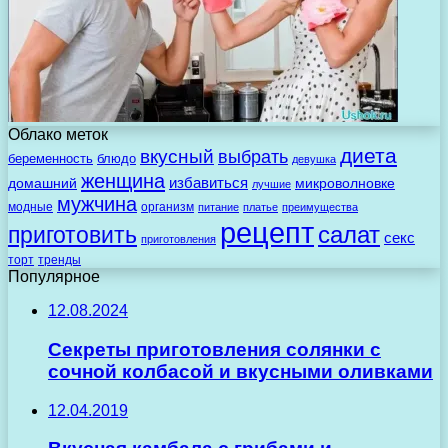
Облако меток
диета
вкусный
выбрать
беременность
блюдо
девушка
женщина
избавиться
домашний
микроволновке
лучшие
мужчина
модные
организм
питание
платье
преимущества
рецепт
салат
приготовить
секс
приготовления
торт
тренды
Популярное
12.08.2024
Секреты приготовления солянки с
сочной колбасой и вкусными оливками
12.04.2019