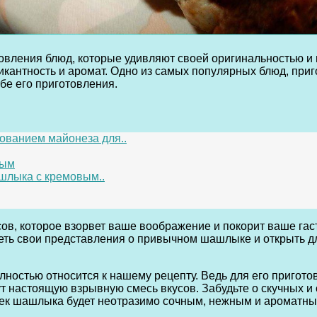
овления блюд, которые удивляют своей оригинальностью и 
пикантность и аромат. Одно из самых популярных блюд, пр
бе его приготовления.
ованием майонеза для..
ным
шлыка с кремовым..
сов, которое взорвет ваше воображение и покорит ваше га
треть свои представления о привычном шашлыке и открыть 
олностью относится к нашему рецепту. Ведь для его пригот
дут настоящую взрывную смесь вкусов. Забудьте о скучных 
чек шашлыка будет неотразимо сочным, нежным и ароматны