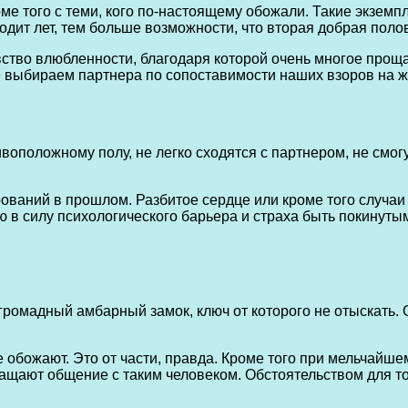
оме того с теми, кого по-настоящему обожали. Такие экзе
ит лет, тем больше возможности, что вторая добрая полови
ство влюбленности, благодаря которой очень многое прощае
е выбираем партнера по сопоставимости наших взоров на 
оположному полу, не легко сходятся с партнером, не смогу
ований в прошлом. Разбитое сердце или кроме того случаи 
 в силу психологического барьера и страха быть покинутым
 громадный амбарный замок, ключ от которого не отыскать
не обожают. Это от части, правда. Кроме того при мельчай
прекращают общение с таким человеком. Обстоятельством для