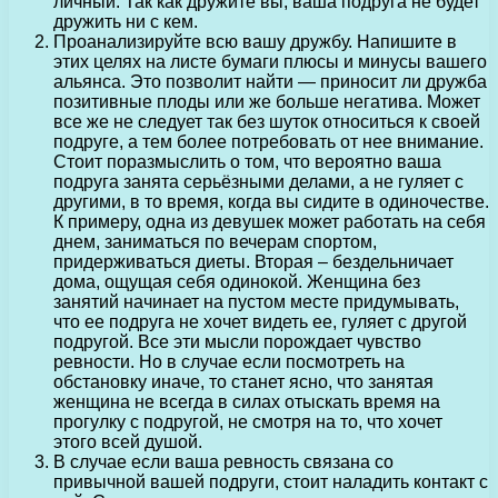
личный. Так как дружите вы, ваша подруга не будет
дружить ни с кем.
Проанализируйте всю вашу дружбу. Напишите в
этих целях на листе бумаги плюсы и минусы вашего
альянса. Это позволит найти — приносит ли дружба
позитивные плоды или же больше негатива. Может
все же не следует так без шуток относиться к своей
подруге, а тем более потребовать от нее внимание.
Стоит поразмыслить о том, что вероятно ваша
подруга занята серьёзными делами, а не гуляет с
другими, в то время, когда вы сидите в одиночестве.
К примеру, одна из девушек может работать на себя
днем, заниматься по вечерам спортом,
придерживаться диеты. Вторая – бездельничает
дома, ощущая себя одинокой. Женщина без
занятий начинает на пустом месте придумывать,
что ее подруга не хочет видеть ее, гуляет с другой
подругой. Все эти мысли порождает чувство
ревности. Но в случае если посмотреть на
обстановку иначе, то станет ясно, что занятая
женщина не всегда в силах отыскать время на
прогулку с подругой, не смотря на то, что хочет
этого всей душой.
В случае если ваша ревность связана со
привычной вашей подруги, стоит наладить контакт с