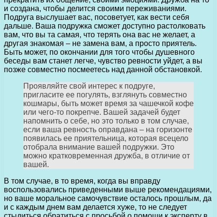
и создана, чтобы делится своими переживаниями.
Подруга выслушает вас, посоветует, как вести себя
дальше. Ваша подружка сможет доступно растолковать
вам, что вы та самая, что терять она вас не желает, а
другая знакомая – не замена вам, а просто приятель.
Быть может, по окончании для того чтобы душевного
беседы вам станет легче, чувство ревности уйдет, а вы
позже совместно посмеетесь над данной обстановкой.
Проявляйте свой интерес к подруге,
пригласите ее погулять, взглянуть совместно
кошмары, быть может время за чашечкой кофе
или чего-то покрепче. Вашей задачей будет
напомнить о себе, но это только в том случае,
если ваша ревность оправдана – на горизонте
появилась ее приятельница, которая всецело
отобрала внимание вашей подружки. Это
можно кратковременная дружба, в отличие от
вашей.
В том случае, в то время, когда вы вправду
воспользовались приведенными выше рекомендациями,
но ваше моральное самочувствие осталось прошлым, да
и с каждым днем вам делается хуже, то не следует
стыдиться обратиться с просьбой о помощи к эксперту в