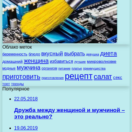
Облако меток
диета
вкусный
выбрать
беременность
блюдо
девушка
женщина
избавиться
домашний
микроволновке
лучшие
мужчина
модные
организм
питание
платье
преимущества
рецепт
салат
приготовить
секс
приготовления
торт
тренды
Популярное
22.05.2018
Дружба между женщиной и мужчиной –
это реально?
19.06.2019