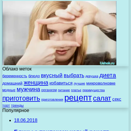
Облако меток
диета
вкусный
выбрать
беременность
блюдо
девушка
женщина
избавиться
домашний
микроволновке
лучшие
мужчина
модные
организм
питание
платье
преимущества
рецепт
салат
приготовить
секс
приготовления
торт
тренды
Популярное
18.06.2018