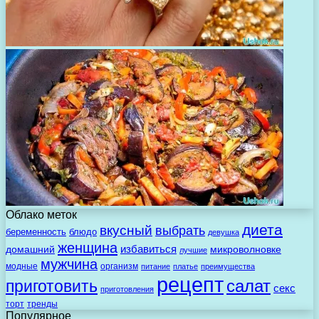
Облако меток
диета
вкусный
выбрать
беременность
блюдо
девушка
женщина
избавиться
домашний
микроволновке
лучшие
мужчина
модные
организм
питание
платье
преимущества
рецепт
салат
приготовить
секс
приготовления
торт
тренды
Популярное