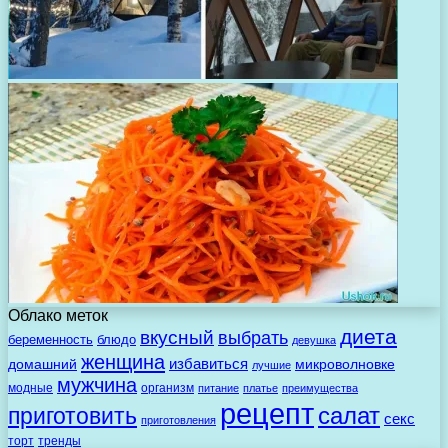
Облако меток
диета
вкусный
выбрать
беременность
блюдо
девушка
женщина
избавиться
домашний
микроволновке
лучшие
мужчина
модные
организм
питание
платье
преимущества
рецепт
салат
приготовить
секс
приготовления
торт
тренды