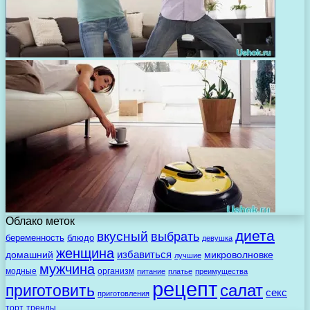
Облако меток
диета
вкусный
выбрать
беременность
блюдо
девушка
женщина
избавиться
домашний
микроволновке
лучшие
мужчина
модные
организм
питание
платье
преимущества
рецепт
салат
приготовить
секс
приготовления
торт
тренды