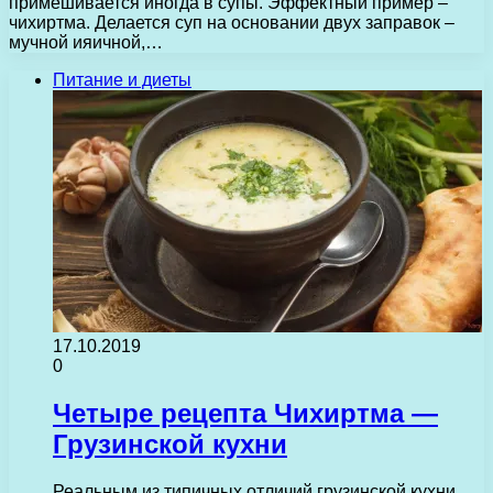
примешивается иногда в супы. Эффектный пример –
чихиртма. Делается суп на основании двух заправок –
мучной ияичной,…
Питание и диеты
17.10.2019
0
Четыре рецепта Чихиртма —
Грузинской кухни
Реальным из типичных отличий грузинской кухни