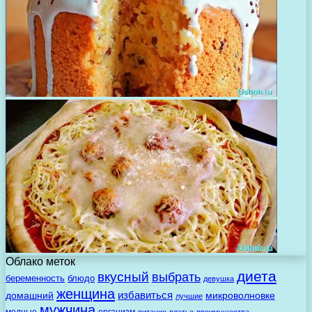
Облако меток
диета
вкусный
выбрать
беременность
блюдо
девушка
женщина
избавиться
домашний
микроволновке
лучшие
мужчина
модные
организм
питание
платье
преимущества