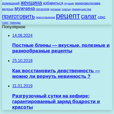
женщина
избавиться
домашний
микроволновке
лучшие
мужчина
модные
организм
питание
платье
преимущества
рецепт
салат
приготовить
секс
приготовления
торт
тренды
Популярное
14.06.2024
Постные блины — вкусные, полезные и
разнообразные рецепты
25.10.2018
Как восстановить девственность —
можно ли вернуть невинность ?
31.01.2019
Разгрузочный сутки на кефире:
гарантированный заряд бодрости и
красоты