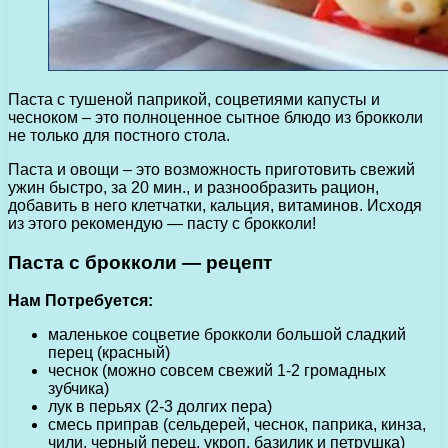
Паста с тушеной паприкой, соцветиями капусты и
чесноком – это полноценное сытное блюдо из брокколи
не только для постного стола.
Паста и овощи – это возможность приготовить свежий
ужин быстро, за 20 мин., и разнообразить рацион,
добавить в него клетчатки, кальция, витаминов. Исходя
из этого рекомендую — пасту с брокколи!
Паста с брокколи — рецепт
Нам
Потребуется:
маленькое соцветие брокколи большой сладкий
перец (красный)
чеснок (можно совсем свежий 1-2 громадных
зубчика)
лук в перьях (2-3 долгих пера)
смесь приправ (сельдерей, чеснок, паприка, кинза,
чили, черный перец, укроп, базилик и петрушка)