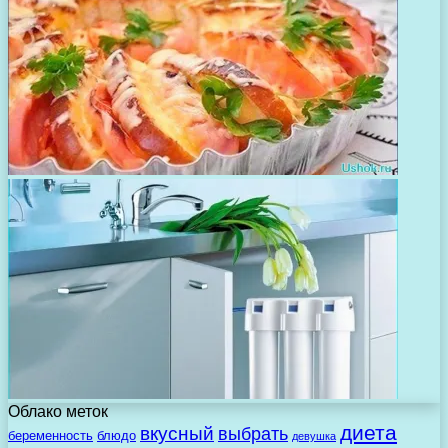
Облако меток
диета
вкусный
выбрать
беременность
блюдо
девушка