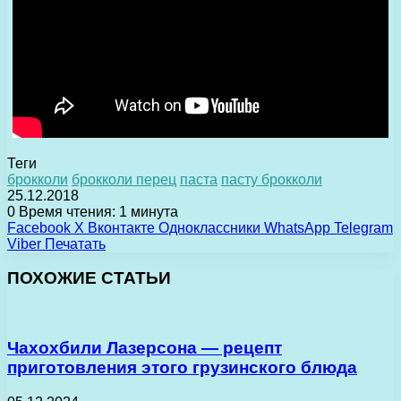
Теги
брокколи
брокколи перец
паста
пасту брокколи
25.12.2018
0
Время чтения: 1 минута
Facebook
X
Вконтакте
Одноклассники
WhatsApp
Telegram
Viber
Печатать
ПОХОЖИЕ СТАТЬИ
Чахохбили Лазерсона — рецепт
приготовления этого грузинского блюда