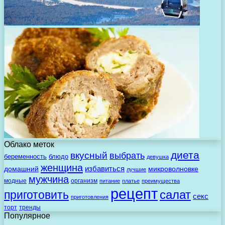
Облако меток
диета
вкусный
выбрать
беременность
блюдо
девушка
женщина
избавиться
домашний
микроволновке
лучшие
мужчина
модные
организм
питание
платье
преимущества
рецепт
салат
приготовить
секс
приготовления
торт
тренды
Популярное