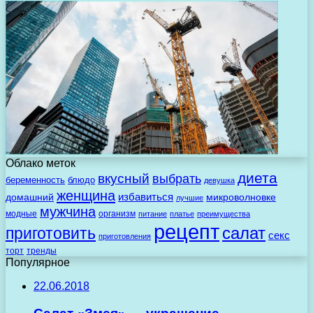
Облако меток
диета
вкусный
выбрать
беременность
блюдо
девушка
женщина
избавиться
домашний
микроволновке
лучшие
мужчина
модные
организм
питание
платье
преимущества
рецепт
салат
приготовить
секс
приготовления
торт
тренды
Популярное
22.06.2018