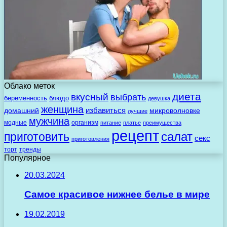
Облако меток
диета
вкусный
выбрать
беременность
блюдо
девушка
женщина
избавиться
домашний
микроволновке
лучшие
мужчина
модные
организм
питание
платье
преимущества
рецепт
салат
приготовить
секс
приготовления
торт
тренды
Популярное
20.03.2024
Самое красивое нижнее белье в мире
19.02.2019