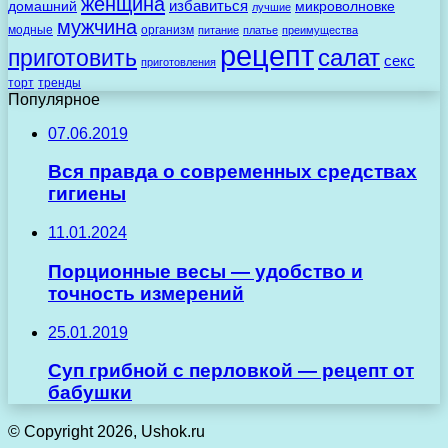
женщина
избавиться
домашний
микроволновке
лучшие
мужчина
модные
организм
питание
платье
преимущества
рецепт
салат
приготовить
секс
приготовления
торт
тренды
Популярное
07.06.2019
Вся правда о современных средствах
гигиены
11.01.2024
Порционные весы — удобство и
точность измерений
25.01.2019
Суп грибной с перловкой — рецепт от
бабушки
© Copyright 2026, Ushok.ru